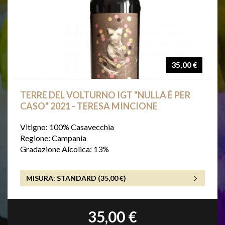
35,00 €
TERRE DEL VOLTURNO IGT "NULLA È PER
CASO" 2021 - TERESA MINCIONE
Vitigno: 100% Casavecchia
Regione: Campania
Gradazione Alcolica: 13%
MISURA:
STANDARD (35,00 €)
35,00 €