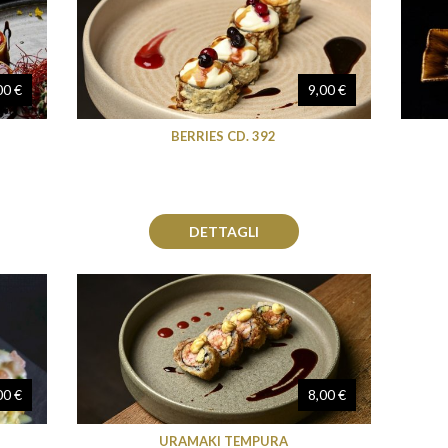
00 €
9,00 €
BERRIES CD. 392
DETTAGLI
00 €
8,00 €
URAMAKI TEMPURA